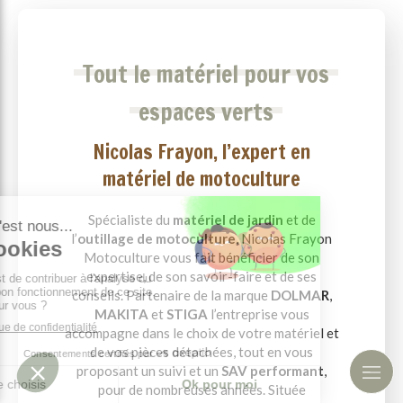
Tout le matériel pour vos
espaces verts
Nicolas Frayon, l’expert en
matériel de motoculture
Spécialiste du
matériel de jardin
et de
l’
outillage de motoculture
, Nicolas Frayon
Motoculture vous fait bénéficier de son
expertise, de son savoir-faire et de ses
conseils. Partenaire de la marque
DOLMAR
,
MAKITA
et
STIGA
l’entreprise vous
accompagne dans le choix de votre matériel et
de vos pièces détachées, tout en vous
proposant un suivi et un
SAV performant
,
pour de nombreuses années. Située